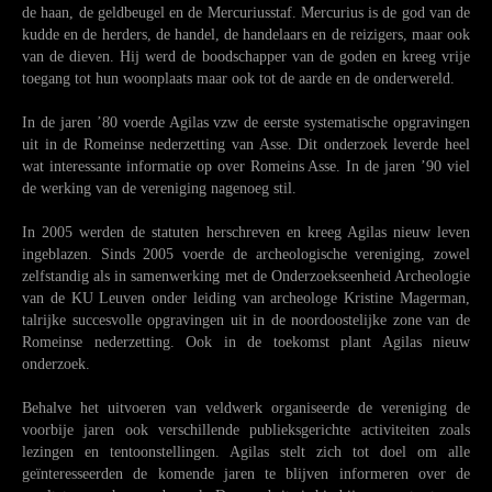
de haan, de geldbeugel en de Mercuriusstaf. Mercurius is de god van de
kudde en de herders, de handel, de handelaars en de reizigers, maar ook
van de dieven. Hij werd de boodschapper van de goden en kreeg vrije
toegang tot hun woonplaats maar ook tot de aarde en de onderwereld.
In de jaren ’80 voerde Agilas vzw de eerste systematische opgravingen
uit in de Romeinse nederzetting van Asse. Dit onderzoek leverde heel
wat interessante informatie op over Romeins Asse. In de jaren ’90 viel
de werking van de vereniging nagenoeg stil.
In 2005 werden de statuten herschreven en kreeg Agilas nieuw leven
ingeblazen. Sinds 2005 voerde de archeologische vereniging, zowel
zelfstandig als in samenwerking met de Onderzoekseenheid Archeologie
van de KU Leuven onder leiding van archeologe Kristine Magerman,
talrijke succesvolle opgravingen uit in de noordoostelijke zone van de
Romeinse nederzetting. Ook in de toekomst plant Agilas nieuw
onderzoek.
Behalve het uitvoeren van veldwerk organiseerde de vereniging de
voorbije jaren ook verschillende publieksgerichte activiteiten zoals
lezingen en tentoonstellingen. Agilas stelt zich tot doel om alle
geïnteresseerden de komende jaren te blijven informeren over de