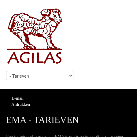
E-mail
Afdrukken
EMA - TARIEVEN
Een individueel bezoek aan EMA is gratis en je wordt er ontvangen